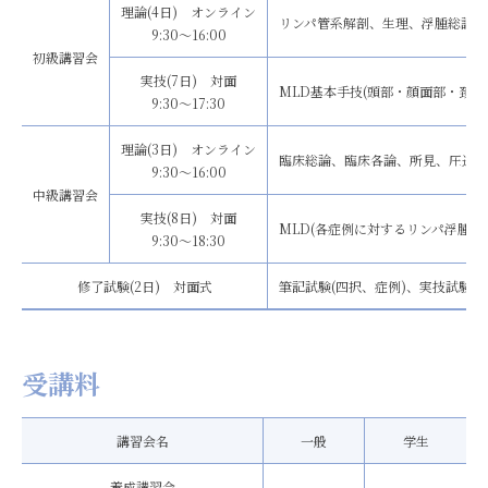
理論(4日) オンライン
リンパ管系解剖、生理、浮腫総論、
9:30〜16:00
初級講習会
実技(7日) 対面
MLD基本手技(頭部・顔面部・頚部
9:30〜17:30
理論(3日) オンライン
臨床総論、臨床各論、所見、圧迫療
9:30〜16:00
中級講習会
実技(8日) 対面
MLD(各症例に対するリンパ浮腫の
9:30〜18:30
修了試験(2日) 対面式
筆記試験(四択、症例)、実技試験(ML
受講料
講習会名
一般
学生
養成講習会