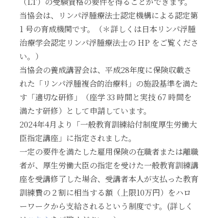
（LT）の受験資格の要件を得ることができます。
当協会は、リンパ浮腫療法士認定機構による認定第
1 号の育成機関です。（＊詳しくは日本リンパ浮腫
治療学会認定リンパ浮腫療法士の HP をご覧くださ
い。）
当協会の養成講習会は、平成28年度に保険収載さ
れた「リンパ浮腫複合的治療料」の施設基準を満た
す「適切な研修」（座学 33 時間と実技 67 時間を
満たす研修）として申請しています。
2024年4月より「一般教育訓練給付制度厚生労働大
臣指定講座」に指定されました。
一定の要件を満たした雇用保険の在職者または離職
者が、厚生労働大臣の指定を受けた一般教育訓練講
座を受講修了した場合、受講者本人が支払った教育
訓練費の２割に相当する額（上限10万円）をハロ
ーワークから支給されるという制度です。(詳しく