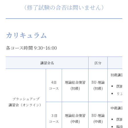
（修了試験の合否は問いません）
カリキュラム
各コース時間 9:30~16:00
講習会名
区分
初級講習会
4日
理論総合復習
BU-理論
医師講
コース
(初級)
(初級)
リンパ
ブラッシュアップ
講習会（オンライン）
中級講習会
３日
理論総合復習
BU-理論
医師講
コース
(中級)
(中級)
臨床総