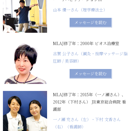
山本 優一さん（理学療法士）
メッセージを読む
MLAJ修了年：2000年 ビオス治療室
古賀 公子さん（鍼灸・按摩マッサージ指
圧師 / 美容師）
メッセージを読む
MLAJ修了年：2015年（一ノ瀬さん）、
2012年（下村さん） JR東京総合病院 看
護部
一ノ瀬 充さん（左）・下村 文香さん
（右）（看護師）