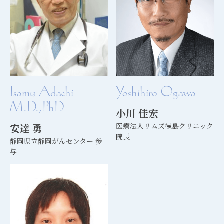
Isamu Adachi
Yoshihiro Ogawa
M.D.,PhD
小川 佳宏
安達 勇
医療法人リムズ徳島クリニック
院長
静岡県立静岡がんセンター 参
与