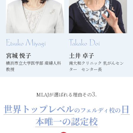
Etsuko Miyagi
Takako Doi
宮城 悦子
土井 卓子
横浜市立大学医学部 産婦人科
南大和クリニック 乳がんセン
教授
ター センター長
3.
MLAJが選ばれる理由その
世界トップレベル
日
のフェルディ校の
本唯一の認定校