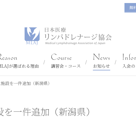
無
Reason
Course
News
Info
MLAJが選ばれる理由
講習会・コース
お知らせ
入会の
に施設を一件追加（新潟県）
設を一件追加（新潟県）