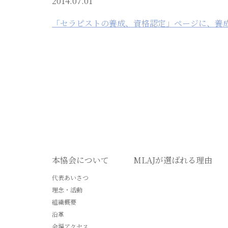
2014.07.01
「セラピストの養成、資格認定」ページに、養
本協会について
MLAJが選ばれる理由
代表あいさつ
理念・活動
組織概要
沿革
会場アクセス