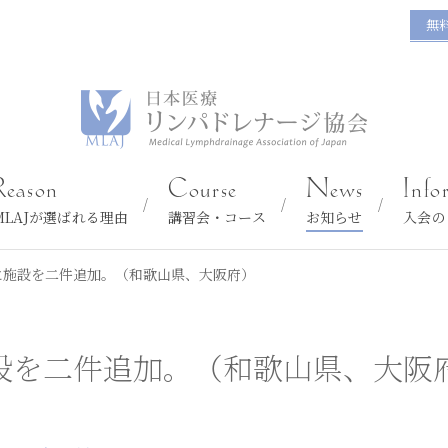
無
Reason
Course
News
Info
MLAJが選ばれる理由
講習会・コース
お知らせ
入会の
に施設を二件追加。（和歌山県、大阪府）
設を二件追加。（和歌山県、大阪