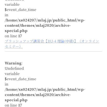
variable
$event_date_time
in
/home/xs024207/mlaj.jp/public_html/wp-
content/themes/mlaj2020/archive-
special.php
on line
17
ブラッシュアップ講習会【BU-4 理論(中級)】（オンライン
セミナー）
Warning
:
Undefined
variable
$event_date_time
in
/home/xs024207/mlaj.jp/public_html/wp-
content/themes/mlaj2020/archive-
special.php
on line
17