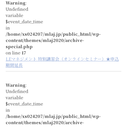
Warning
:
Undefined
variable
$event_date_time
in
/home/xs024207/mlaj.jp/public_html/wp-
content/themes/mlaj2020/archive-
special.php
on line
17
LEマネジメント 特別講習会（オンラインセミナー）★申込
期間延長
Warning
:
Undefined
variable
$event_date_time
in
/home/xs024207/mlaj.jp/public_html/wp-
content/themes/mlaj2020/archive-