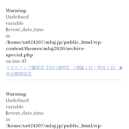
Warning
:
Undefined
variable
$event_date_time
in
/home/xs024207/mlaj.jp/public_html/wp-
content/themes/mlaj2020/archive-
special.php
on line
17
スキルアップ講習会【SU-1緩和】（理論１日・実技１日）★
申込期間延長
Warning
:
Undefined
variable
$event_date_time
in
/home/xs024207/mlaj.jp/public_html/wp-