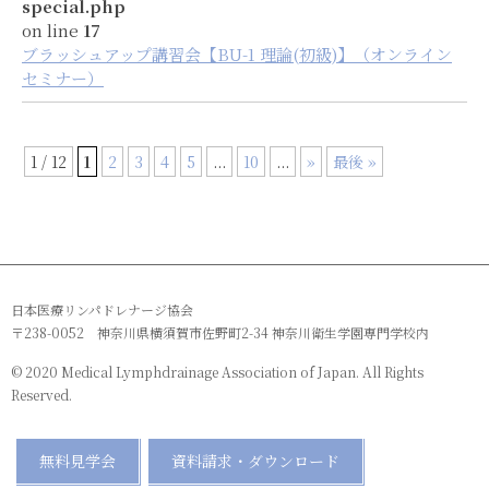
special.php
on line
17
ブラッシュアップ講習会【BU-1 理論(初級)】（オンライン
セミナー）
1 / 12
1
2
3
4
5
...
10
...
»
最後 »
日本医療リンパドレナージ協会
〒238-0052 神奈川県横須賀市佐野町2-34 神奈川衛生学園専門学校内
© 2020 Medical Lymphdrainage Association of Japan. All Rights
Reserved.
無料見学会
資料請求・ダウンロード