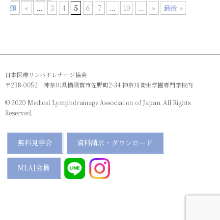
頭
«
...
3
4
5
6
7
...
10
...
»
最後 »
日本医療リンパドレナージ協会
〒238-0052 神奈川県横須賀市佐野町2-34 神奈川衛生学園専門学校内
© 2020 Medical Lymphdrainage Association of Japan. All Rights
Reserved.
無料見学会
資料請求・ダウンロード
MLAJ会員