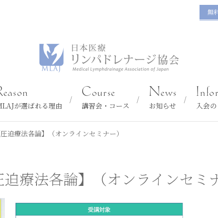
無
Reason
Course
News
Info
MLAJが選ばれる理由
講習会・コース
お知らせ
入会の
【圧迫療法各論】（オンラインセミナー）
圧迫療法各論】（オンラインセミ