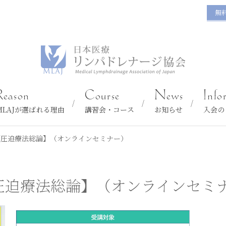
無
Reason
Course
News
Info
MLAJが選ばれる理由
講習会・コース
お知らせ
入会の
【圧迫療法総論】（オンラインセミナー）
圧迫療法総論】（オンラインセミ