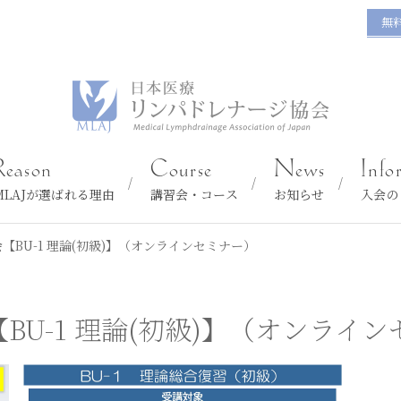
無
Reason
Course
News
Info
MLAJが選ばれる理由
講習会・コース
お知らせ
入会の
BU-1 理論(初級)】（オンラインセミナー）
U-1 理論(初級)】（オンライ