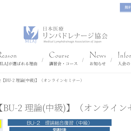
無
Reason
Course
News
Info
MLAJが選ばれる理由
講習会・コース
お知らせ
入会の
【BU-2 理論(中級)】（オンラインセミナー）
U-2 理論(中級)】（オンライ