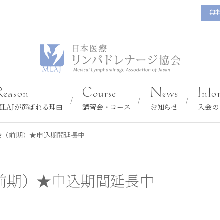
無
Reason
Course
News
Info
MLAJが選ばれる理由
講習会・コース
お知らせ
入会の
会（前期）★申込期間延長中
前期）★申込期間延長中